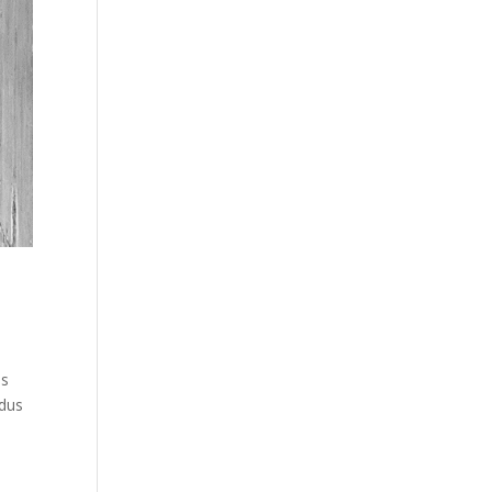
is
 dus